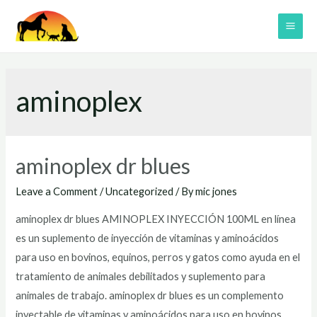
Skip
to
MAI
content
ME
aminoplex
aminoplex dr blues
Leave a Comment
/
Uncategorized
/ By
mic jones
aminoplex dr blues AMINOPLEX INYECCIÓN 100ML en línea
es un suplemento de inyección de vitaminas y aminoácidos
para uso en bovinos, equinos, perros y gatos como ayuda en el
tratamiento de animales debilitados y suplemento para
animales de trabajo. aminoplex dr blues es un complemento
inyectable de vitaminas y aminoácidos para uso en bovinos,