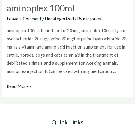
inyectable
aminoplex 100ml
100ml
online
Leave a Comment
/
Uncategorized
/ By
mic jones
aminoplex 100ml dl-methionine 20 mg; aminoplex 100mll-lysine
hydrochloride 20 mg;glycine 20 mg;l-arginine hydrochloride 20
mg; is a vitamin and amino acid injection supplement for use in
cattle, horses, dogs and cats as an aid in the treatment of
debilitated animals and a supplement for working animals.
aminoplex injection It Can be used with any medication …
aminoplex
Read More »
100ml
Quick Links