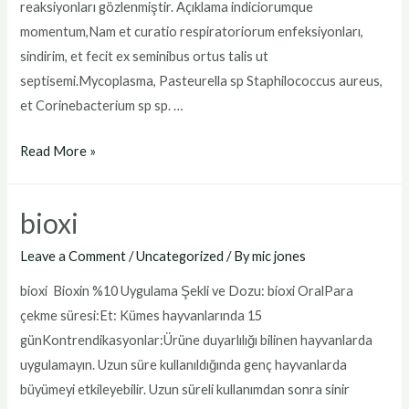
reaksiyonları gözlenmiştir. Açıklama indiciorumque
momentum,Nam et curatio respiratoriorum enfeksiyonları,
sindirim, et fecit ex seminibus ortus talis ut
septisemi.Mycoplasma, Pasteurella sp Staphilococcus aureus,
et Corinebacterium sp sp. …
bioxinin
Read More »
forte
fiyat
bioxi
Leave a Comment
/
Uncategorized
/ By
mic jones
bioxi Bioxin %10 Uygulama Şekli ve Dozu: bioxi OralPara
çekme süresi:Et: Kümes hayvanlarında 15
günKontrendikasyonlar:Ürüne duyarlılığı bilinen hayvanlarda
uygulamayın. Uzun süre kullanıldığında genç hayvanlarda
büyümeyi etkileyebilir. Uzun süreli kullanımdan sonra sinir