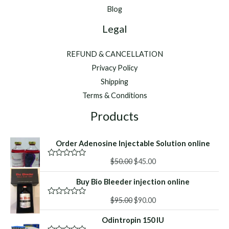
Blog
Legal
REFUND & CANCELLATION
Privacy Policy
Shipping
Terms & Conditions
Products
Order Adenosine Injectable Solution online
Original
Current
$
50.00
$
45.00
R
a
price
price
t
Buy Bio Bleeder injection online
was:
is:
e
d
$50.00.
$45.00.
Original
Current
0
$
95.00
$
90.00
R
o
a
price
price
u
t
Odintropin 150 IU
was:
is:
t
e
o