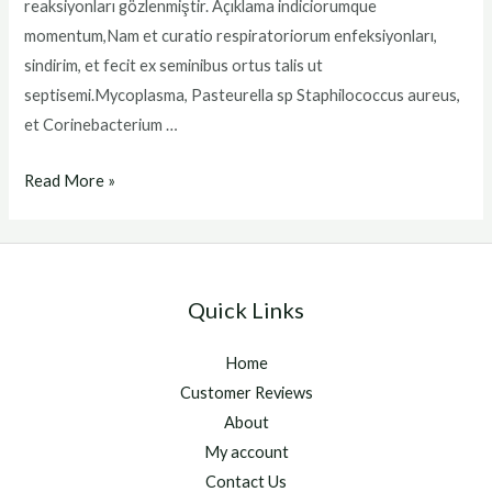
reaksiyonları gözlenmiştir. Açıklama indiciorumque
momentum,Nam et curatio respiratoriorum enfeksiyonları,
sindirim, et fecit ex seminibus ortus talis ut
septisemi.Mycoplasma, Pasteurella sp Staphilococcus aureus,
et Corinebacterium …
bioxi
Read More »
Quick Links
Home
Customer Reviews
About
My account
Contact Us