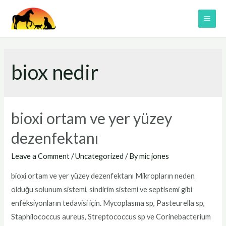
Skip
to
MAI
content
ME
biox nedir
bioxi ortam ve yer yüzey
dezenfektanı
Leave a Comment
/
Uncategorized
/ By
mic jones
bioxi ortam ve yer yüzey dezenfektanı Mikropların neden
olduğu solunum sistemi, sindirim sistemi ve septisemi gibi
enfeksiyonların tedavisi için. Mycoplasma sp, Pasteurella sp,
Staphilococcus aureus, Streptococcus sp ve Corinebacterium