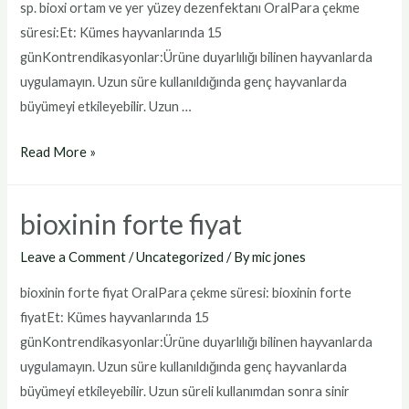
sp. bioxi ortam ve yer yüzey dezenfektanı OralPara çekme
süresi:Et: Kümes hayvanlarında 15
günKontrendikasyonlar:Ürüne duyarlılığı bilinen hayvanlarda
uygulamayın. Uzun süre kullanıldığında genç hayvanlarda
büyümeyi etkileyebilir. Uzun …
bioxi
Read More »
ortam
ve
bioxinin forte fiyat
yer
yüzey
Leave a Comment
/
Uncategorized
/ By
mic jones
dezenfektanı
bioxinin forte fiyat OralPara çekme süresi: bioxinin forte
fiyatEt: Kümes hayvanlarında 15
günKontrendikasyonlar:Ürüne duyarlılığı bilinen hayvanlarda
uygulamayın. Uzun süre kullanıldığında genç hayvanlarda
büyümeyi etkileyebilir. Uzun süreli kullanımdan sonra sinir