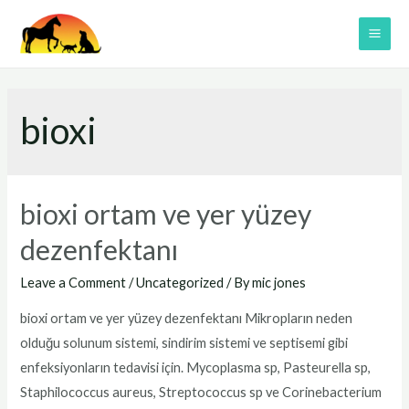
Skip
to
MAI
content
ME
bioxi
bioxi ortam ve yer yüzey
dezenfektanı
Leave a Comment
/
Uncategorized
/ By
mic jones
bioxi ortam ve yer yüzey dezenfektanı Mikropların neden
olduğu solunum sistemi, sindirim sistemi ve septisemi gibi
enfeksiyonların tedavisi için. Mycoplasma sp, Pasteurella sp,
Staphilococcus aureus, Streptococcus sp ve Corinebacterium