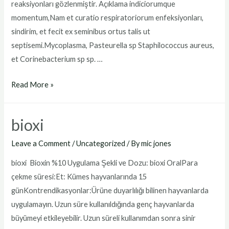
reaksiyonları gözlenmiştir. Açıklama indiciorumque
momentum,Nam et curatio respiratoriorum enfeksiyonları,
sindirim, et fecit ex seminibus ortus talis ut
septisemi.Mycoplasma, Pasteurella sp Staphilococcus aureus,
et Corinebacterium sp sp. …
bioxinin
Read More »
forte
fiyat
bioxi
Leave a Comment
/
Uncategorized
/ By
mic jones
bioxi Bioxin %10 Uygulama Şekli ve Dozu: bioxi OralPara
çekme süresi:Et: Kümes hayvanlarında 15
günKontrendikasyonlar:Ürüne duyarlılığı bilinen hayvanlarda
uygulamayın. Uzun süre kullanıldığında genç hayvanlarda
büyümeyi etkileyebilir. Uzun süreli kullanımdan sonra sinir