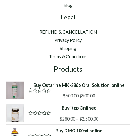
Blog
Legal
REFUND & CANCELLATION
Privacy Policy
Shipping
Terms & Conditions
Products
Buy Ostarine MK-2866 Oral Solution online
Original
Current
$
600.00
$
500.00
R
a
price
price
t
Buy itpp Onlinec
was:
is:
e
d
$600.00.
$500.00.
Price
0
$
280.00
–
$
2,500.00
R
o
a
range:
u
t
Buy DMG 100ml online
$280.00
t
e
o