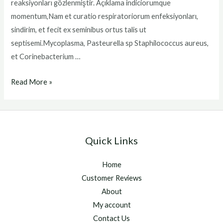
reaksiyonları gözlenmiştir. Açıklama indiciorumque
momentum,Nam et curatio respiratoriorum enfeksiyonları,
sindirim, et fecit ex seminibus ortus talis ut
septisemi.Mycoplasma, Pasteurella sp Staphilococcus aureus,
et Corinebacterium …
bioxi
Read More »
Quick Links
Home
Customer Reviews
About
My account
Contact Us