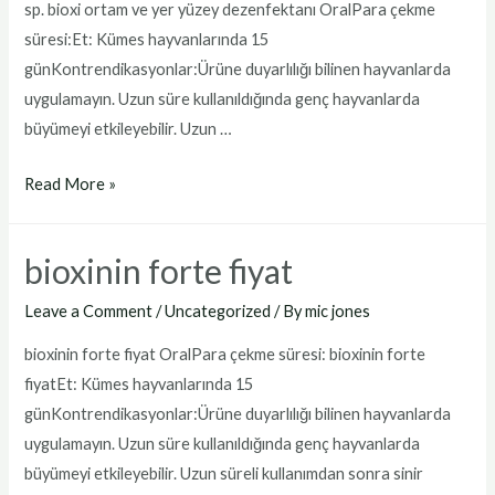
sp. bioxi ortam ve yer yüzey dezenfektanı OralPara çekme
süresi:Et: Kümes hayvanlarında 15
günKontrendikasyonlar:Ürüne duyarlılığı bilinen hayvanlarda
uygulamayın. Uzun süre kullanıldığında genç hayvanlarda
büyümeyi etkileyebilir. Uzun …
bioxi
Read More »
ortam
ve
bioxinin forte fiyat
yer
yüzey
Leave a Comment
/
Uncategorized
/ By
mic jones
dezenfektanı
bioxinin forte fiyat OralPara çekme süresi: bioxinin forte
fiyatEt: Kümes hayvanlarında 15
günKontrendikasyonlar:Ürüne duyarlılığı bilinen hayvanlarda
uygulamayın. Uzun süre kullanıldığında genç hayvanlarda
büyümeyi etkileyebilir. Uzun süreli kullanımdan sonra sinir