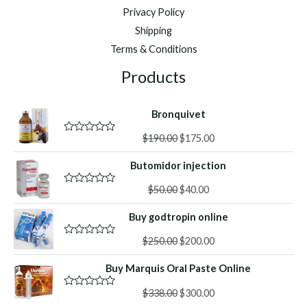
Privacy Policy
Shipping
Terms & Conditions
Products
Bronquivet
Original
Current
$
190.00
$
175.00
R
a
price
price
t
Butomidor injection
was:
is:
e
d
$190.00.
$175.00.
Original
Current
0
$
50.00
$
40.00
R
o
a
price
price
u
t
Buy godtropin online
was:
is:
t
e
o
d
$50.00.
$40.00.
f
Original
Current
0
$
250.00
$
200.00
R
5
o
a
price
price
u
t
Buy Marquis Oral Paste Online
was:
is:
t
e
o
d
$250.00.
$200.00.
f
Original
Current
0
$
338.00
$
300.00
R
5
o
a
price
price