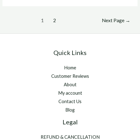
para
que
Posts
sirve
1
2
Next Page
→
pagination
Quick Links
Home
Customer Reviews
About
My account
Contact Us
Blog
Legal
REFUND & CANCELLATION