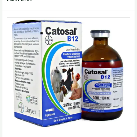
y
catosal