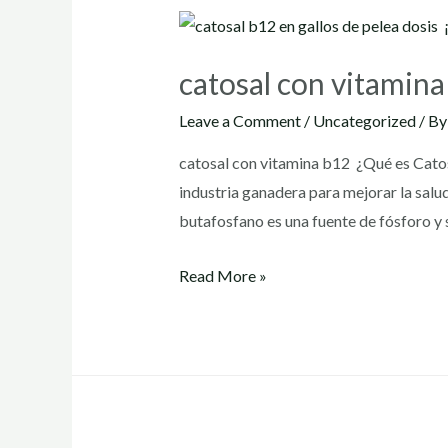
catosal con vitamin
Leave a Comment
/
Uncategorized
/ B
catosal con vitamina b12 ¿Qué es Catos
industria ganadera para mejorar la salu
butafosfano es una fuente de fósforo y
catosal
Read More »
con
vitamina
b12