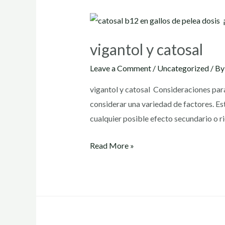
vigantol y catosal
Leave a Comment
/
Uncategorized
/ B
vigantol y catosal Consideraciones para
considerar una variedad de factores. Est
cualquier posible efecto secundario o 
vigantol
Read More »
y
catosal