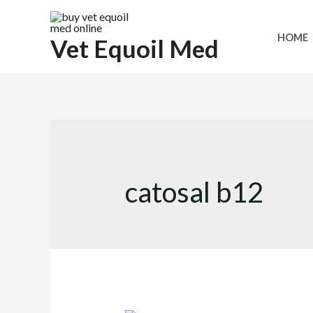
Skip
to
HOME
Vet Equoil Med
content
catosal b12