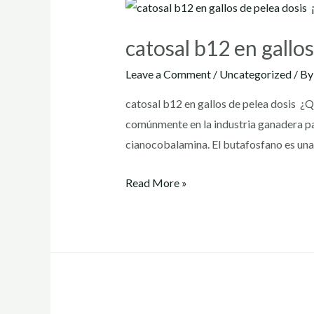
catosal b12 en gallo
Leave a Comment
/
Uncategorized
/ B
catosal b12 en gallos de pelea dosis ¿
comúnmente en la industria ganadera par
cianocobalamina. El butafosfano es una
catosal
Read More »
b12
en
gallos
de
pelea
dosis