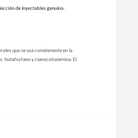
erales que se usa comúnmente en la
os: butafosfano y cianocobalamina. El