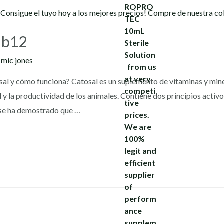
a b12
y
mic jones
al y cómo funciona? Catosal es un suplemento de vitaminas y min
d y la productividad de los animales. Contiene dos principios activ
 se ha demostrado que …