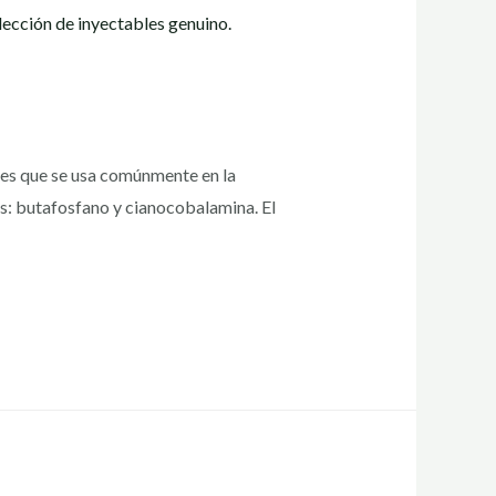
les que se usa comúnmente en la
os: butafosfano y cianocobalamina. El