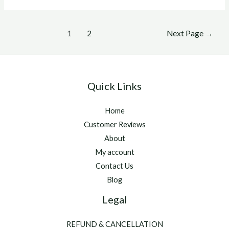
para
que
Posts
sirve
1
2
Next Page
→
pagination
Quick Links
Home
Customer Reviews
About
My account
Contact Us
Blog
Legal
REFUND & CANCELLATION