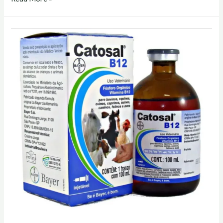
y
catosal