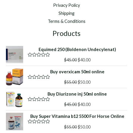
Privacy Policy
Shipping
Terms & Conditions
Products
Equimed 250 (Boldenon Undecylenat)
Original
Current
$
45.00
$
40.00
R
a
price
price
t
Buy overxicam 50ml online
was:
is:
e
d
$45.00.
$40.00.
Original
Current
0
$
55.00
$
50.00
R
o
a
price
price
u
t
Buy Diurizone inj 50ml online
was:
is:
t
e
o
d
$55.00.
$50.00.
f
Original
Current
0
$
45.00
$
40.00
R
5
o
a
price
price
u
t
Buy Super Vitamina b12 5500 For Horse Online
was:
is:
t
e
o
d
$45.00.
$40.00.
f
Original
Current
0
$
55.00
$
50.00
R
5
o
a
price
price