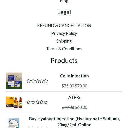
Blog
Legal
REFUND & CANCELLATION
Privacy Policy
Shipping
Terms & Conditions
Products
Colix Injection
Original
Current
$
75.00
$
70.00
R
a
price
price
t
ATP-2
was:
is:
e
d
$75.00.
$70.00.
Original
Current
0
$
70.00
$
60.00
R
o
a
price
price
u
t
Buy Hyalovet Injection (Hyaluronate Sodium),
was:
is:
t
e
o
d
20mg/2mL Online
$70.00.
$60.00.
f