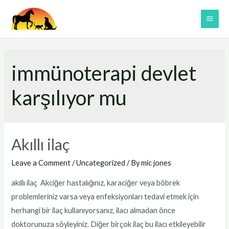
Skip
to
MAI
content
ME
immünoterapi devlet
karşılıyor mu
Akıllı ilaç
Leave a Comment
/
Uncategorized
/ By
mic jones
akıllı ilaç Akciğer hastalığınız, karaciğer veya böbrek
problemleriniz varsa veya enfeksiyonları tedavi etmek için
herhangi bir ilaç kullanıyorsanız, ilacı almadan önce
doktorunuza söyleyiniz. Diğer birçok ilaç bu ilacı etkileyebilir