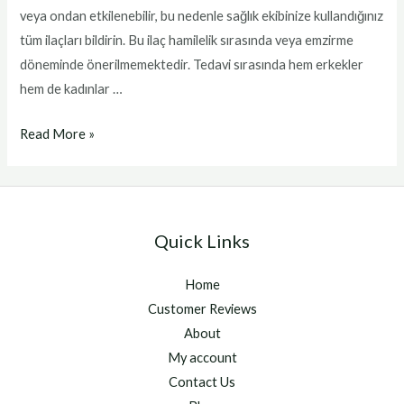
veya ondan etkilenebilir, bu nedenle sağlık ekibinize kullandığınız
tüm ilaçları bildirin. Bu ilaç hamilelik sırasında veya emzirme
döneminde önerilmemektedir. Tedavi sırasında hem erkekler
hem de kadınlar …
Akıllı
Read More »
ilaç
Quick Links
Home
Customer Reviews
About
My account
Contact Us