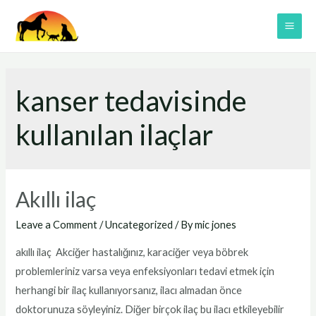
Skip
to
MAI
content
ME
kanser tedavisinde
kullanılan ilaçlar
Akıllı ilaç
Leave a Comment
/
Uncategorized
/ By
mic jones
akıllı ilaç Akciğer hastalığınız, karaciğer veya böbrek
problemleriniz varsa veya enfeksiyonları tedavi etmek için
herhangi bir ilaç kullanıyorsanız, ilacı almadan önce
doktorunuza söyleyiniz. Diğer birçok ilaç bu ilacı etkileyebilir