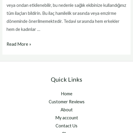
veya ondan etkilenebilir, bu nedenle sağlık ekibinize kullandığınız
tüm ilaçları bildirin. Bu ilaç hamilelik sırasında veya emzirme
döneminde önerilmemektedir. Tedavi sırasında hem erkekler
hem de kadınlar …
Akıllı
Read More »
ilaç
Quick Links
Home
Customer Reviews
About
My account
Contact Us