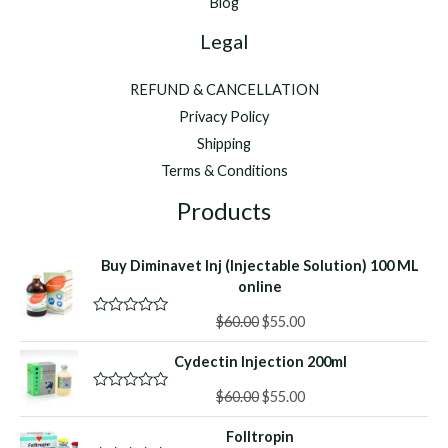
Blog
Legal
REFUND & CANCELLATION
Privacy Policy
Shipping
Terms & Conditions
Products
Buy Diminavet Inj (Injectable Solution) 100 ML
online
Original
Current
$
60.00
$
55.00
R
a
price
price
t
Cydectin Injection 200ml
was:
is:
e
d
$60.00.
$55.00.
Original
Current
0
$
60.00
$
55.00
R
o
a
price
price
u
t
Folltropin
was:
is:
t
e