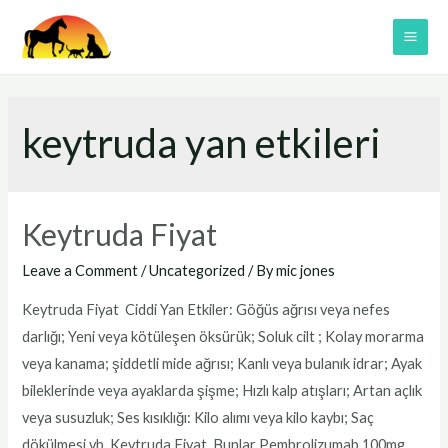
Skip
to
MAI
content
ME
keytruda yan etkileri
Keytruda Fiyat
Leave a Comment
/
Uncategorized
/ By
mic jones
Keytruda Fiyat Ciddi Yan Etkiler: Göğüs ağrısı veya nefes
darlığı; Yeni veya kötüleşen öksürük; Soluk cilt ; Kolay morarma
veya kanama; şiddetli mide ağrısı; Kanlı veya bulanık idrar; Ayak
bileklerinde veya ayaklarda şişme; Hızlı kalp atışları; Artan açlık
veya susuzluk; Ses kısıklığı: Kilo alımı veya kilo kaybı; Saç
dökülmesi vb. Keytruda Fiyat Bunlar Pembrolizumab 100mg …