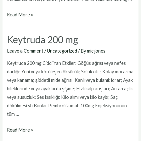
Keytruda
Read More »
Fiyat
Keytruda 200 mg
Leave a Comment
/
Uncategorized
/ By
mic jones
Keytruda 200 mg Ciddi Yan Etkiler: Göğüs ağrısı veya nefes
darlığı; Yeni veya kötüleşen öksürük; Soluk cilt ; Kolay morarma
veya kanama; şiddetli mide ağrısı; Kanlı veya bulanık idrar; Ayak
bileklerinde veya ayaklarda şişme; Hızlı kalp atışları; Artan açlık
veya susuzluk; Ses kısıklığı: Kilo alımı veya kilo kaybı; Saç
dökülmesi vb.Bunlar Pembrolizumab 100mg Enjeksiyonunun
tüm …
Keytruda
Read More »
200