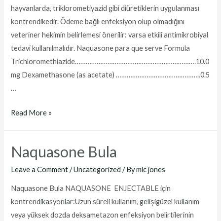
hayvanlarda, triklorometiyazid gibi diüretiklerin uygulanması
kontrendikedir. Ödeme bağlı enfeksiyon olup olmadığını
veteriner hekimin belirlemesi önerilir: varsa etkili antimikrobiyal
tedavi kullanılmalıdır. Naquasone para que serve Formula
Trichloromethiazide………………………………………………………….10.0
mg Dexamethasone (as acetate) ………………………………………..0.5
…
Naquasone
Read More »
para
que
Naquasone Bula
serve
Leave a Comment
/
Uncategorized
/ By
mic jones
Naquasone Bula NAQUASONE ENJECTABLE için
kontrendikasyonlar:Uzun süreli kullanım, gelişigüzel kullanım
veya yüksek dozda deksametazon enfeksiyon belirtilerinin