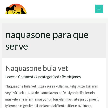
Skip
to
MAI
content
ME
naquasone para que
serve
Naquasone bula vet
Leave a Comment
/
Uncategorized
/ By
mic jones
Naquasone bula vet Uzun süreli kullanım, gelişigüzel kullanım
veya yüksek dozda deksametazon enfeksiyon belirtilerinin
maskelenmesi (enflamasyonun baskılanması, ateşin düşmesi),
iyileşmenin gecikmesi, dolaşımdaki lenfositlerin azalması,