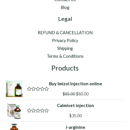
Blog
Legal
REFUND & CANCELLATION
Privacy Policy
Shipping
Terms & Conditions
Products
Buy Imizol Injection online
Original
Current
$
85.00
$
80.00
R
a
price
price
t
Calmivet injection
was:
is:
e
d
$85.00.
$80.00.
0
$
35.00
R
o
a
u
t
l-arginine
t
e