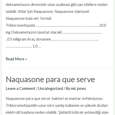
deksametazon direncinin olası azalması gibi yan etkilere neden
olabilir. Atlar İçin Naquasone. Naquasone Injetavel.
Naquasone bula vet formül
Triklorometiyazid…………………………………………… ……………..10.0
mg Deksametazon (asetat olarak) ……………………………………
..0.5 miligram Araç donanımı……………………………………………
………………………. 1,0 …
Naquasone
Read More »
bula
vet
Naquasone para que serve
Leave a Comment
/
Uncategorized
/ By
mic jones
Naquasone para que serve bakteri ve mantar enfeksiyonu:
Triklorometiyazidin uzun süre yanlış kullanımı ve yüksek dozları
elektrolit kaybına neden olabilir. Şiddetli böbrek yetmezliği olan