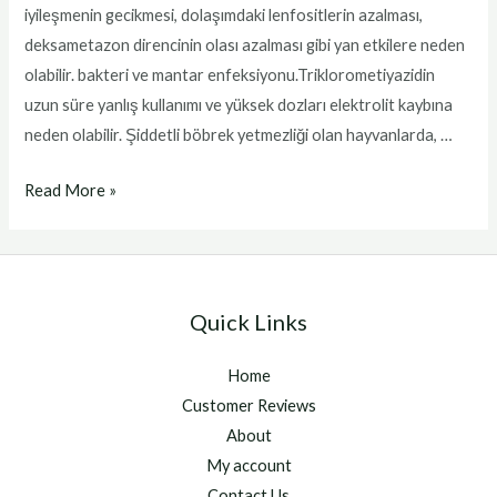
iyileşmenin gecikmesi, dolaşımdaki lenfositlerin azalması,
deksametazon direncinin olası azalması gibi yan etkilere neden
olabilir. bakteri ve mantar enfeksiyonu.Triklorometiyazidin
uzun süre yanlış kullanımı ve yüksek dozları elektrolit kaybına
neden olabilir. Şiddetli böbrek yetmezliği olan hayvanlarda, …
Naquasone
Read More »
Injetavel
Quick Links
Home
Customer Reviews
About
My account
Contact Us