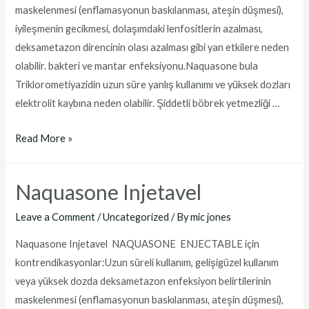
maskelenmesi (enflamasyonun baskılanması, ateşin düşmesi),
iyileşmenin gecikmesi, dolaşımdaki lenfositlerin azalması,
deksametazon direncinin olası azalması gibi yan etkilere neden
olabilir. bakteri ve mantar enfeksiyonu.Naquasone bula
Triklorometiyazidin uzun süre yanlış kullanımı ve yüksek dozları
elektrolit kaybına neden olabilir. Şiddetli böbrek yetmezliği …
Naquasone
Read More »
Bula
Naquasone Injetavel
Leave a Comment
/
Uncategorized
/ By
mic jones
Naquasone Injetavel NAQUASONE ENJECTABLE için
kontrendikasyonlar:Uzun süreli kullanım, gelişigüzel kullanım
veya yüksek dozda deksametazon enfeksiyon belirtilerinin
maskelenmesi (enflamasyonun baskılanması, ateşin düşmesi),