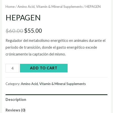
Home
/
Amino Acid, Vitamin & Mineral Supplements
/ HEPAGEN
HEPAGEN
Original
Current
$
60.00
$
55.00
price
price
Regulador del metabolismo energético en animales durante el
período de transición, donde el gasto energético excede
was:
is:
crónicamente la captación del mismo.
$60.00.
$55.00.
HEPAGEN
ADD TO CART
quantity
Category:
Amino Acid, Vitamin & Mineral Supplements
Description
Reviews (0)