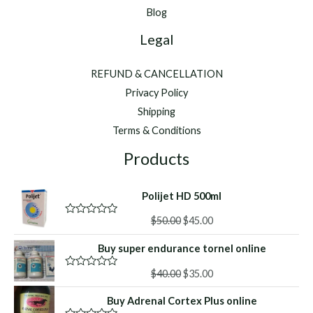
Blog
Legal
REFUND & CANCELLATION
Privacy Policy
Shipping
Terms & Conditions
Products
Polijet HD 500ml
Original
Current
$
50.00
$
45.00
R
a
price
price
t
Buy super endurance tornel online
was:
is:
e
d
$50.00.
$45.00.
Original
Current
0
$
40.00
$
35.00
R
o
a
price
price
u
t
Buy Adrenal Cortex Plus online
was:
is:
t
e
o