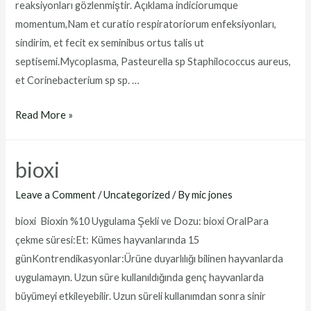
reaksiyonları gözlenmiştir. Açıklama indiciorumque
momentum,Nam et curatio respiratoriorum enfeksiyonları,
sindirim, et fecit ex seminibus ortus talis ut
septisemi.Mycoplasma, Pasteurella sp Staphilococcus aureus,
et Corinebacterium sp sp. …
bioxinin
Read More »
forte
fiyat
bioxi
Leave a Comment
/
Uncategorized
/ By
mic jones
bioxi Bioxin %10 Uygulama Şekli ve Dozu: bioxi OralPara
çekme süresi:Et: Kümes hayvanlarında 15
günKontrendikasyonlar:Ürüne duyarlılığı bilinen hayvanlarda
uygulamayın. Uzun süre kullanıldığında genç hayvanlarda
büyümeyi etkileyebilir. Uzun süreli kullanımdan sonra sinir