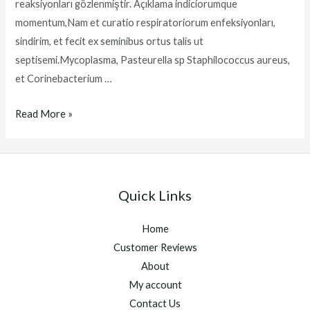
reaksiyonları gözlenmiştir. Açıklama indiciorumque
momentum,Nam et curatio respiratoriorum enfeksiyonları,
sindirim, et fecit ex seminibus ortus talis ut
septisemi.Mycoplasma, Pasteurella sp Staphilococcus aureus,
et Corinebacterium …
bioxi
Read More »
Quick Links
Home
Customer Reviews
About
My account
Contact Us