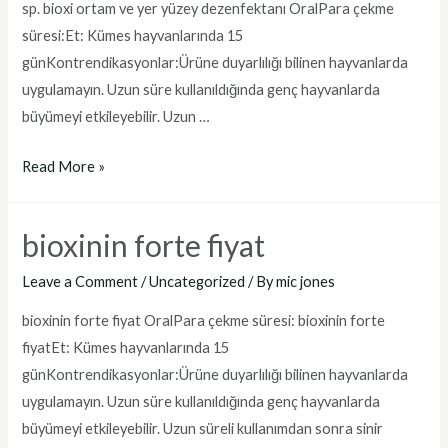
sp. bioxi ortam ve yer yüzey dezenfektanı OralPara çekme
süresi:Et: Kümes hayvanlarında 15
günKontrendikasyonlar:Ürüne duyarlılığı bilinen hayvanlarda
uygulamayın. Uzun süre kullanıldığında genç hayvanlarda
büyümeyi etkileyebilir. Uzun …
bioxi
Read More »
ortam
ve
bioxinin forte fiyat
yer
yüzey
Leave a Comment
/
Uncategorized
/ By
mic jones
dezenfektanı
bioxinin forte fiyat OralPara çekme süresi: bioxinin forte
fiyatEt: Kümes hayvanlarında 15
günKontrendikasyonlar:Ürüne duyarlılığı bilinen hayvanlarda
uygulamayın. Uzun süre kullanıldığında genç hayvanlarda
büyümeyi etkileyebilir. Uzun süreli kullanımdan sonra sinir