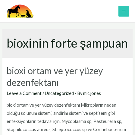
Skip
to
MAI
content
ME
bioxinin forte şampuan
bioxi ortam ve yer yüzey
dezenfektanı
Leave a Comment
/
Uncategorized
/ By
mic jones
bioxi ortam ve yer yüzey dezenfektanı Mikropların neden
olduğu solunum sistemi, sindirim sistemi ve septisemi gibi
enfeksiyonların tedavisi için. Mycoplasma sp, Pasteurella sp,
Staphilococcus aureus, Streptococcus sp ve Corinebacterium