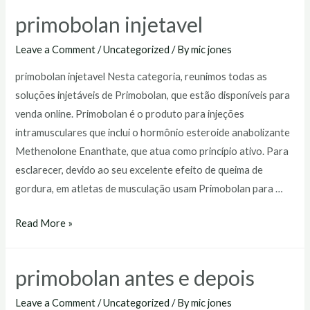
farmácia
primobolan injetavel
Leave a Comment
/
Uncategorized
/ By
mic jones
primobolan injetavel Nesta categoria, reunimos todas as
soluções injetáveis de Primobolan, que estão disponíveis para
venda online. Primobolan é o produto para injeções
intramusculares que inclui o hormônio esteroide anabolizante
Methenolone Enanthate, que atua como princípio ativo. Para
esclarecer, devido ao seu excelente efeito de queima de
gordura, em atletas de musculação usam Primobolan para …
primobolan
Read More »
injetavel
primobolan antes e depois
Leave a Comment
/
Uncategorized
/ By
mic jones