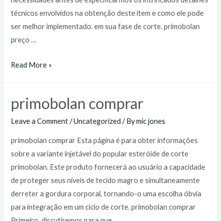
técnicos envolvidos na obtenção deste item e como ele pode
ser melhor implementado. em sua fase de corte. primobolan
preço …
primobolan
Read More »
preço
primobolan comprar
Leave a Comment
/
Uncategorized
/ By
mic jones
primobolan comprar Esta página é para obter informações
sobre a variante injetável do popular esteróide de corte
primobolan. Este produto fornecerá ao usuário a capacidade
de proteger seus níveis de tecido magro e simultaneamente
derreter a gordura corporal, tornando-o uma escolha óbvia
para integração em um ciclo de corte. primobolan comprar
Primeiro, discutiremos para que …