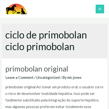
Skip
to
MAI
content
ME
ciclo de primobolan
ciclo primobolan
primobolan original
Leave a Comment
/
Uncategorized
/ By
mic jones
primobolan original Ao tomar um produto oral, o usuário corre
o risco de desenvolver toxicidade hepática. Isso pode ser
facilmente substituído pela integração do suporte hepático,
mas algumas pessoas preferem evitar totalmente esse