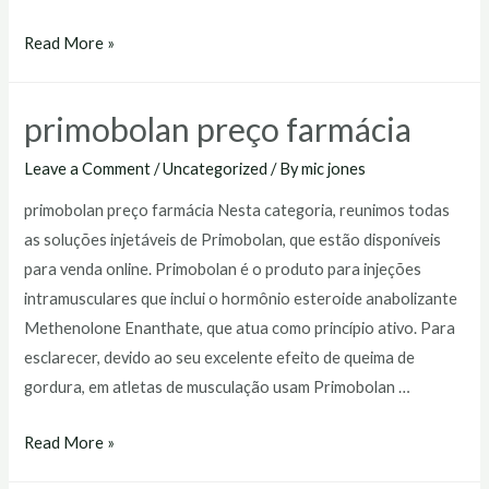
primobolan
Read More »
injetável
preço
primobolan preço farmácia
Leave a Comment
/
Uncategorized
/ By
mic jones
primobolan preço farmácia Nesta categoria, reunimos todas
as soluções injetáveis de Primobolan, que estão disponíveis
para venda online. Primobolan é o produto para injeções
intramusculares que inclui o hormônio esteroide anabolizante
Methenolone Enanthate, que atua como princípio ativo. Para
esclarecer, devido ao seu excelente efeito de queima de
gordura, em atletas de musculação usam Primobolan …
primobolan
Read More »
preço