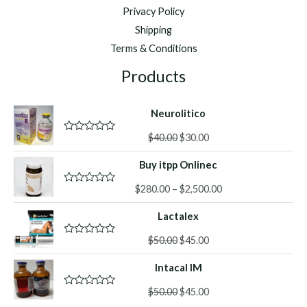
Privacy Policy
Shipping
Terms & Conditions
Products
Neurolitico
Original
Current
$
40.00
$
30.00
R
a
price
price
t
Buy itpp Onlinec
was:
is:
e
d
$40.00.
$30.00.
Price
0
$
280.00
–
$
2,500.00
R
o
a
range:
u
t
Lactalex
$280.00
t
e
o
d
through
f
Original
Current
0
$
50.00
$
45.00
R
$2,500.00
5
o
a
price
price
u
t
Intacal IM
was:
is:
t
e
o
d
$50.00.
$45.00.
f
Original
Current
0
$
50.00
$
45.00
R
5
o
a
price
price