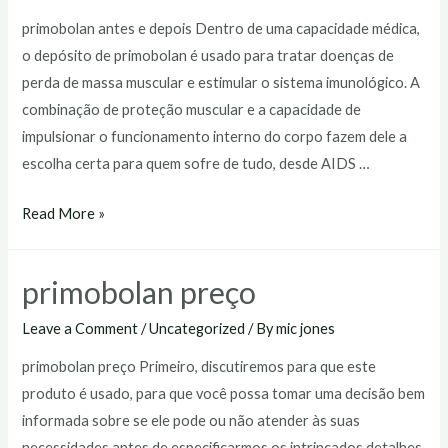
primobolan antes e depois Dentro de uma capacidade médica,
o depósito de primobolan é usado para tratar doenças de
perda de massa muscular e estimular o sistema imunológico. A
combinação de proteção muscular e a capacidade de
impulsionar o funcionamento interno do corpo fazem dele a
escolha certa para quem sofre de tudo, desde AIDS …
primobolan
Read More »
antes
e
primobolan preço
depois
Leave a Comment
/
Uncategorized
/ By
mic jones
primobolan preço Primeiro, discutiremos para que este
produto é usado, para que você possa tomar uma decisão bem
informada sobre se ele pode ou não atender às suas
necessidades antes de especificarmos os intrincados detalhes