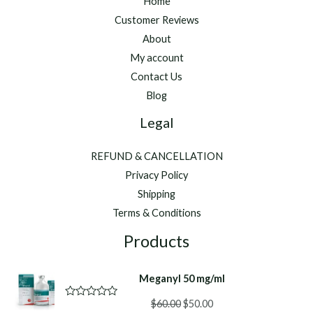
Home
Customer Reviews
About
My account
Contact Us
Blog
Legal
REFUND & CANCELLATION
Privacy Policy
Shipping
Terms & Conditions
Products
Meganyl 50 mg/ml
Original
Current
$
60.00
$
50.00
R