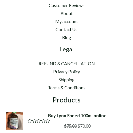
Customer Reviews
About
My account
Contact Us
Blog
Legal
REFUND & CANCELLATION
Privacy Policy
Shipping
Terms & Conditions
Products
Buy Lynx Speed 100ml online
Original
Current
$
75.00
$
70.00
R
a
price
price