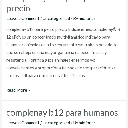
precio
Leave a Comment
/
Uncategorized
/ By
mic jones
complenay b12 para perro precio Indicaciones:Complenay® B
12 elíxir, es un concentrado multivitamínico indicado para
estimular animales de alto rendimiento y/o trabajo pesado, lo
que se refleja en una mayor ganancia de peso, fuerza y
resistencia. Fortifica a los animales enfermos y/o
convalecientes y proporciona tiempos de recuperación más
cortos. Útil para contrarrestar los efectos …
complenay
Read More »
b12
para
complenay b12 para humanos
perro
precio
Leave a Comment
/
Uncategorized
/ By
mic jones