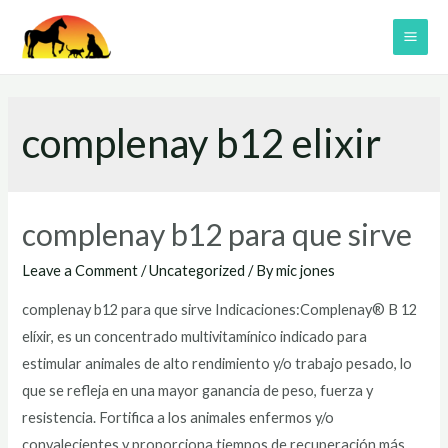
Skip
to
MAI
content
ME
complenay b12 elixir
complenay b12 para que sirve
Leave a Comment
/
Uncategorized
/ By
mic jones
complenay b12 para que sirve Indicaciones:Complenay® B 12
elíxir, es un concentrado multivitamínico indicado para
estimular animales de alto rendimiento y/o trabajo pesado, lo
que se refleja en una mayor ganancia de peso, fuerza y
resistencia. Fortifica a los animales enfermos y/o
convalecientes y proporciona tiempos de recuperación más