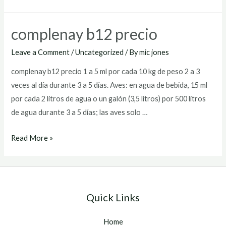
b12
para
complenay b12 precio
perro
Leave a Comment
/
Uncategorized
/ By
mic jones
complenay b12 precio 1 a 5 ml por cada 10 kg de peso 2 a 3
veces al día durante 3 a 5 días. Aves: en agua de bebida, 15 ml
por cada 2 litros de agua o un galón (3,5 litros) por 500 litros
de agua durante 3 a 5 días; las aves solo …
complenay
Read More »
b12
precio
Quick Links
Home