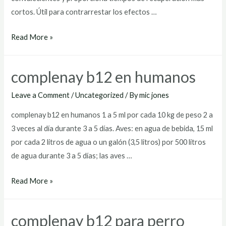
cortos. Útil para contrarrestar los efectos …
complenay
Read More »
b12
para
complenay b12 en humanos
que
sirve
Leave a Comment
/
Uncategorized
/ By
mic jones
complenay b12 en humanos 1 a 5 ml por cada 10 kg de peso 2 a
3 veces al día durante 3 a 5 días. Aves: en agua de bebida, 15 ml
por cada 2 litros de agua o un galón (3,5 litros) por 500 litros
de agua durante 3 a 5 días; las aves …
complenay
Read More »
b12
en
complenay b12 para perro
humanos