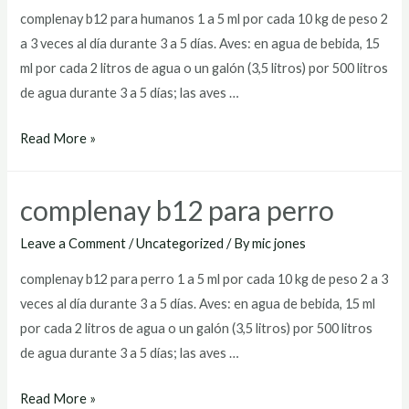
complenay b12 para humanos 1 a 5 ml por cada 10 kg de peso 2
a 3 veces al día durante 3 a 5 días. Aves: en agua de bebida, 15
ml por cada 2 litros de agua o un galón (3,5 litros) por 500 litros
de agua durante 3 a 5 días; las aves …
complenay
Read More »
b12
para
complenay b12 para perro
humanos
Leave a Comment
/
Uncategorized
/ By
mic jones
complenay b12 para perro 1 a 5 ml por cada 10 kg de peso 2 a 3
veces al día durante 3 a 5 días. Aves: en agua de bebida, 15 ml
por cada 2 litros de agua o un galón (3,5 litros) por 500 litros
de agua durante 3 a 5 días; las aves …
complenay
Read More »