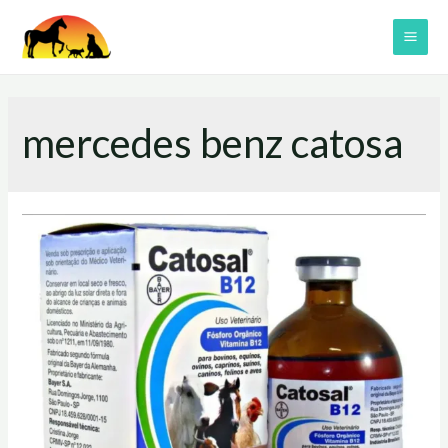
Skip
to
MAI
content
ME
mercedes benz catosa