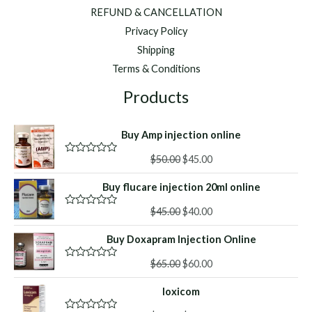
REFUND & CANCELLATION
Privacy Policy
Shipping
Terms & Conditions
Products
Buy Amp injection online
Original
Current
$
50.00
$
45.00
R
a
price
price
t
Buy flucare injection 20ml online
was:
is:
e
d
$50.00.
$45.00.
Original
Current
0
$
45.00
$
40.00
R
o
a
price
price
u
t
Buy Doxapram Injection Online
was:
is:
t
e
o
d
$45.00.
$40.00.
f
Original
Current
0
$
65.00
$
60.00
R
5
o
a
price
price
u
t
loxicom
was:
is:
t
e
o
d
$65.00.
$60.00.
f