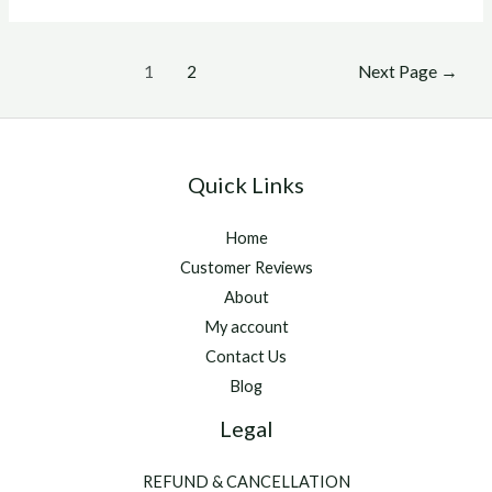
para
que
Posts
sirve
1
2
Next Page
→
pagination
Quick Links
Home
Customer Reviews
About
My account
Contact Us
Blog
Legal
REFUND & CANCELLATION