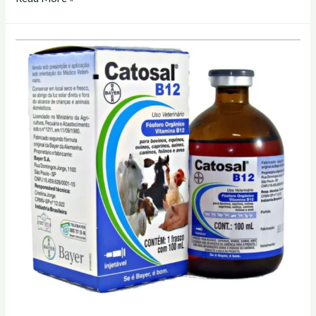
y
catosal