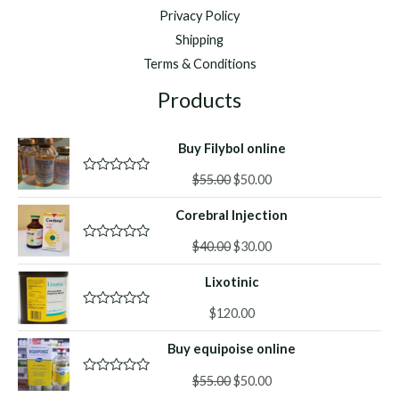
Privacy Policy
Shipping
Terms & Conditions
Products
Buy Filybol online
Original
Current
$
55.00
$
50.00
R
a
price
price
t
Corebral Injection
was:
is:
e
d
$55.00.
$50.00.
Original
Current
0
$
40.00
$
30.00
R
o
a
price
price
u
t
Lixotinic
was:
is:
t
e
o
d
$40.00.
$30.00.
f
0
$
120.00
R
5
o
a
u
t
Buy equipoise online
t
e
o
d
f
Original
Current
0
$
55.00
$
50.00
R
5
o
a
price
price