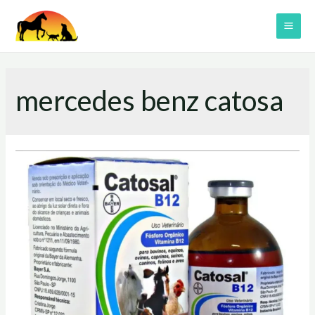
Skip
to
MAI
content
ME
mercedes benz catosa