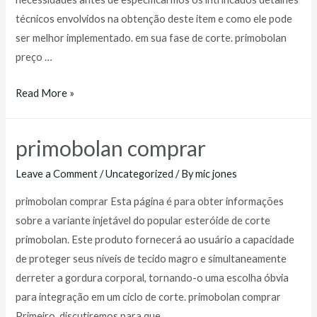
técnicos envolvidos na obtenção deste item e como ele pode
ser melhor implementado. em sua fase de corte. primobolan
preço …
primobolan
Read More »
preço
primobolan comprar
Leave a Comment
/
Uncategorized
/ By
mic jones
primobolan comprar Esta página é para obter informações
sobre a variante injetável do popular esteróide de corte
primobolan. Este produto fornecerá ao usuário a capacidade
de proteger seus níveis de tecido magro e simultaneamente
derreter a gordura corporal, tornando-o uma escolha óbvia
para integração em um ciclo de corte. primobolan comprar
Primeiro, discutiremos para que …