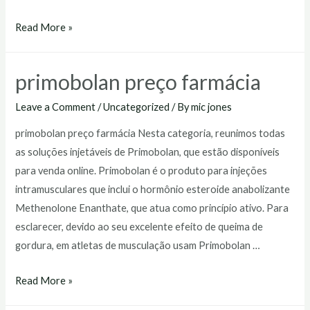
primobolan
Read More »
injetável
preço
primobolan preço farmácia
Leave a Comment
/
Uncategorized
/ By
mic jones
primobolan preço farmácia Nesta categoria, reunimos todas
as soluções injetáveis de Primobolan, que estão disponíveis
para venda online. Primobolan é o produto para injeções
intramusculares que inclui o hormônio esteroide anabolizante
Methenolone Enanthate, que atua como princípio ativo. Para
esclarecer, devido ao seu excelente efeito de queima de
gordura, em atletas de musculação usam Primobolan …
primobolan
Read More »
preço