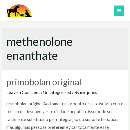
Skip
to
MAI
content
ME
methenolone
enanthate
primobolan original
Leave a Comment
/
Uncategorized
/ By
mic jones
primobolan original Ao tomar um produto oral, o usuário corre
o risco de desenvolver toxicidade hepática. Isso pode ser
facilmente substituído pela integração do suporte hepático,
mas algumas pessoas preferem evitar totalmente esse