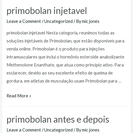
farmácia
primobolan injetavel
Leave a Comment
/
Uncategorized
/ By
mic jones
primobolan injetavel Nesta categoria, reunimos todas as
soluções injetáveis de Primobolan, que estão disponíveis para
venda online. Primobolan é o produto para injeções
intramusculares que inclui o hormônio esteroide anabolizante
Methenolone Enanthate, que atua como princípio ativo. Para
esclarecer, devido ao seu excelente efeito de queima de
gordura, em atletas de musculação usam Primobolan para …
primobolan
Read More »
injetavel
primobolan antes e depois
Leave a Comment
/
Uncategorized
/ By
mic jones