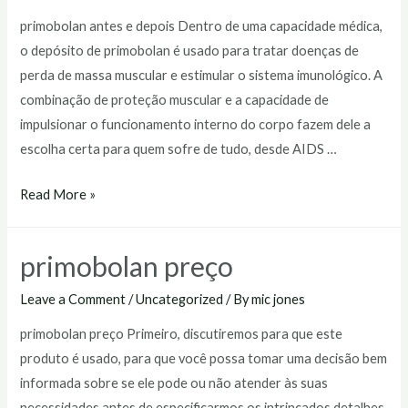
primobolan antes e depois Dentro de uma capacidade médica,
o depósito de primobolan é usado para tratar doenças de
perda de massa muscular e estimular o sistema imunológico. A
combinação de proteção muscular e a capacidade de
impulsionar o funcionamento interno do corpo fazem dele a
escolha certa para quem sofre de tudo, desde AIDS …
primobolan
Read More »
antes
e
primobolan preço
depois
Leave a Comment
/
Uncategorized
/ By
mic jones
primobolan preço Primeiro, discutiremos para que este
produto é usado, para que você possa tomar uma decisão bem
informada sobre se ele pode ou não atender às suas
necessidades antes de especificarmos os intrincados detalhes