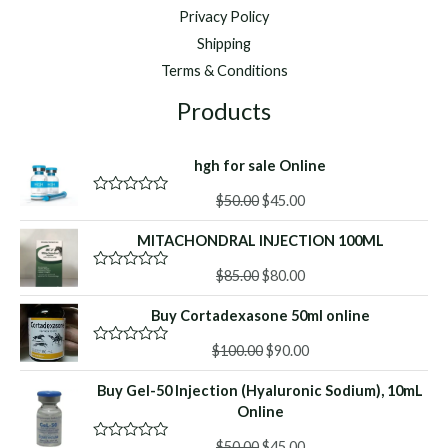
Privacy Policy
Shipping
Terms & Conditions
Products
hgh for sale Online
Original
Current
$
50.00
$
45.00
R
a
price
price
t
MITACHONDRAL INJECTION 100ML
was:
is:
e
d
$50.00.
$45.00.
Original
Current
0
$
85.00
$
80.00
R
o
a
price
price
u
t
Buy Cortadexasone 50ml online
was:
is:
t
e
o
d
$85.00.
$80.00.
f
Original
Current
0
$
100.00
$
90.00
R
5
o
a
price
price
u
t
Buy Gel-50 Injection (Hyaluronic Sodium), 10mL
was:
is:
t
e
o
d
Online
$100.00.
$90.00.
f
0
5
o
Original
Current
$
50.00
$
45.00