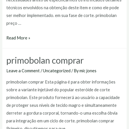
técnicos envolvidos na obtenção deste item e como ele pode
ser melhor implementado. em sua fase de corte. primobolan
preço …
primobolan
Read More »
preço
primobolan comprar
Leave a Comment
/
Uncategorized
/ By
mic jones
primobolan comprar Esta página é para obter informações
sobre a variante injetável do popular esteróide de corte
primobolan. Este produto fornecerá ao usuário a capacidade
de proteger seus níveis de tecido magro e simultaneamente
derreter a gordura corporal, tornando-o uma escolha óbvia
para integração em um ciclo de corte. primobolan comprar
Primeiro, discutiremos para que …