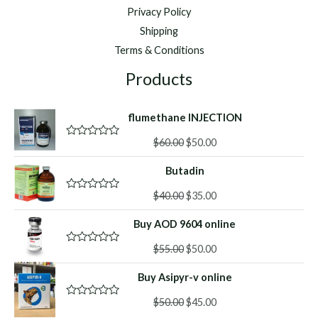
Privacy Policy
Shipping
Terms & Conditions
Products
flumethane INJECTION
Original
Current
$
60.00
$
50.00
R
a
price
price
t
Butadin
was:
is:
e
d
$60.00.
$50.00.
Original
Current
0
$
40.00
$
35.00
R
o
a
price
price
u
t
Buy AOD 9604 online
was:
is:
t
e
o
d
$40.00.
$35.00.
f
Original
Current
0
$
55.00
$
50.00
R
5
o
a
price
price
u
t
Buy Asipyr-v online
was:
is:
t
e
o
d
$55.00.
$50.00.
f
Original
Current
0
$
50.00
$
45.00
R
5
o
a
price
price