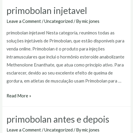
farmácia
primobolan injetavel
Leave a Comment
/
Uncategorized
/ By
mic jones
primobolan injetavel Nesta categoria, reunimos todas as
soluções injetáveis de Primobolan, que estão disponíveis para
venda online. Primobolan é o produto para injeções
intramusculares que inclui o hormônio esteroide anabolizante
Methenolone Enanthate, que atua como princípio ativo. Para
esclarecer, devido ao seu excelente efeito de queima de
gordura, em atletas de musculação usam Primobolan para …
primobolan
Read More »
injetavel
primobolan antes e depois
Leave a Comment
/
Uncategorized
/ By
mic jones