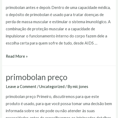
primobolan antes e depois Dentro de uma capacidade médica,
o depósito de primobolan é usado para tratar doenças de
perda de massa muscular e estimular o sistema imunológico. A
combinação de proteção muscular e a capacidade de
impulsionar o funcionamento interno do corpo fazem dele a
escolha certa para quem sofre de tudo, desde AIDS …
primobolan
Read More »
antes
e
primobolan preço
depois
Leave a Comment
/
Uncategorized
/ By
mic jones
primobolan preço Primeiro, discutiremos para que este
produto é usado, para que você possa tomar uma decisão bem
informada sobre se ele pode ou não atender às suas
necessidades antes de especificarmos os intrincados detalhes