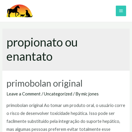
Skip
to
MAI
content
ME
propionato ou
enantato
primobolan original
Leave a Comment
/
Uncategorized
/ By
mic jones
primobolan original Ao tomar um produto oral, o usuário corre
o risco de desenvolver toxicidade hepática. Isso pode ser
facilmente substituído pela integração do suporte hepático,
mas algumas pessoas preferem evitar totalmente esse