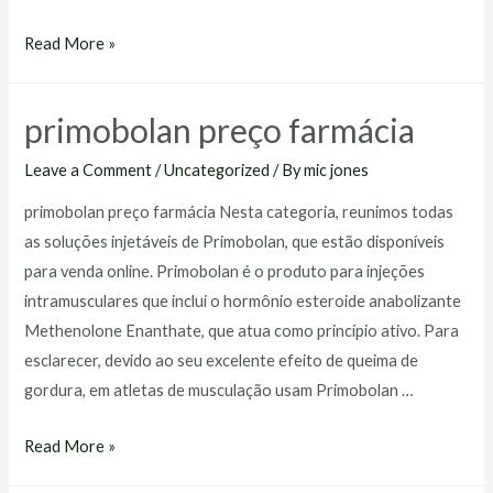
primobolan
Read More »
injetável
preço
primobolan preço farmácia
Leave a Comment
/
Uncategorized
/ By
mic jones
primobolan preço farmácia Nesta categoria, reunimos todas
as soluções injetáveis de Primobolan, que estão disponíveis
para venda online. Primobolan é o produto para injeções
intramusculares que inclui o hormônio esteroide anabolizante
Methenolone Enanthate, que atua como princípio ativo. Para
esclarecer, devido ao seu excelente efeito de queima de
gordura, em atletas de musculação usam Primobolan …
primobolan
Read More »
preço