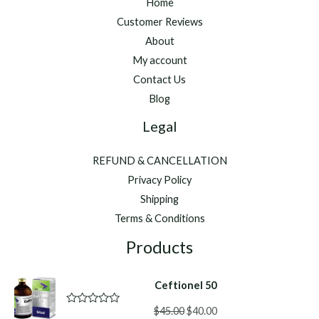
Home
Customer Reviews
About
My account
Contact Us
Blog
Legal
REFUND & CANCELLATION
Privacy Policy
Shipping
Terms & Conditions
Products
Ceftionel 50
Original
Current
$
45.00
$
40.00
R