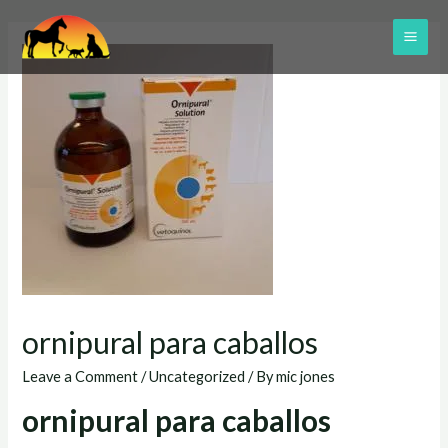
Skip
to
MAI
content
ME
ornipural para caballos
Leave a Comment
/
Uncategorized
/ By
mic jones
ornipural para caballos