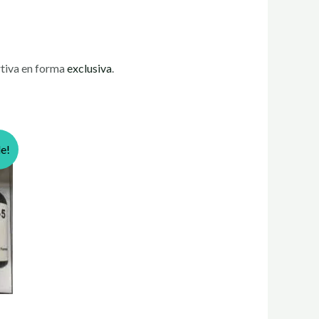
rtiva en forma
exclusiva
.
le!