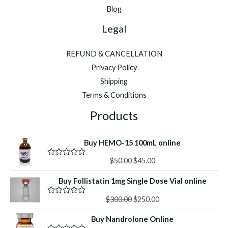
Blog
Legal
REFUND & CANCELLATION
Privacy Policy
Shipping
Terms & Conditions
Products
Buy HEMO-15 100mL online
Original
Current
$
50.00
$
45.00
R
a
price
price
t
Buy Follistatin 1mg Single Dose Vial online
was:
is:
e
d
$50.00.
$45.00.
Original
Current
0
$
300.00
$
250.00
R
o
a
price
price
u
t
Buy Nandrolone Online
was:
is:
t
e
o