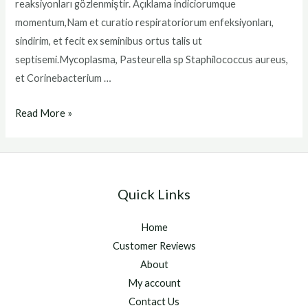
reaksiyonları gözlenmiştir. Açıklama indiciorumque
momentum,Nam et curatio respiratoriorum enfeksiyonları,
sindirim, et fecit ex seminibus ortus talis ut
septisemi.Mycoplasma, Pasteurella sp Staphilococcus aureus,
et Corinebacterium …
bioxi
Read More »
Quick Links
Home
Customer Reviews
About
My account
Contact Us