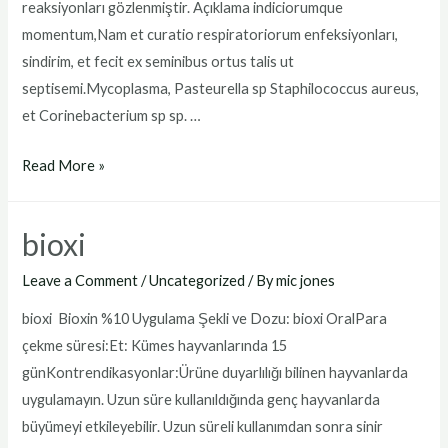
reaksiyonları gözlenmiştir. Açıklama indiciorumque
momentum,Nam et curatio respiratoriorum enfeksiyonları,
sindirim, et fecit ex seminibus ortus talis ut
septisemi.Mycoplasma, Pasteurella sp Staphilococcus aureus,
et Corinebacterium sp sp. …
bioxinin
Read More »
forte
fiyat
bioxi
Leave a Comment
/
Uncategorized
/ By
mic jones
bioxi Bioxin %10 Uygulama Şekli ve Dozu: bioxi OralPara
çekme süresi:Et: Kümes hayvanlarında 15
günKontrendikasyonlar:Ürüne duyarlılığı bilinen hayvanlarda
uygulamayın. Uzun süre kullanıldığında genç hayvanlarda
büyümeyi etkileyebilir. Uzun süreli kullanımdan sonra sinir