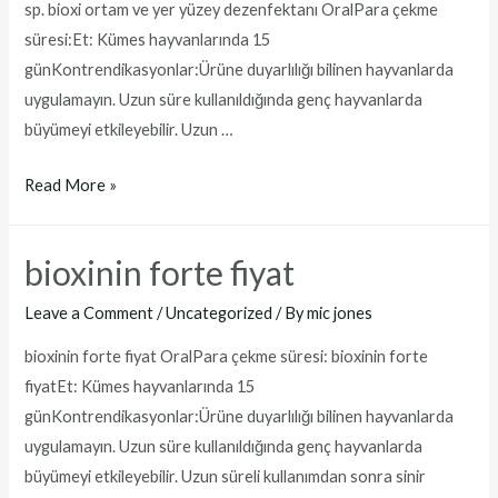
sp. bioxi ortam ve yer yüzey dezenfektanı OralPara çekme
süresi:Et: Kümes hayvanlarında 15
günKontrendikasyonlar:Ürüne duyarlılığı bilinen hayvanlarda
uygulamayın. Uzun süre kullanıldığında genç hayvanlarda
büyümeyi etkileyebilir. Uzun …
bioxi
Read More »
ortam
ve
bioxinin forte fiyat
yer
yüzey
Leave a Comment
/
Uncategorized
/ By
mic jones
dezenfektanı
bioxinin forte fiyat OralPara çekme süresi: bioxinin forte
fiyatEt: Kümes hayvanlarında 15
günKontrendikasyonlar:Ürüne duyarlılığı bilinen hayvanlarda
uygulamayın. Uzun süre kullanıldığında genç hayvanlarda
büyümeyi etkileyebilir. Uzun süreli kullanımdan sonra sinir