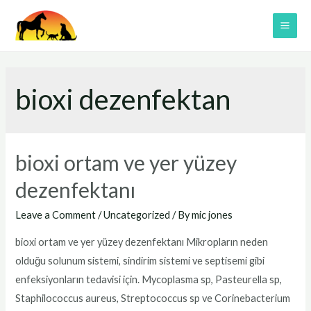
Skip
to
MAI
content
ME
bioxi dezenfektan
bioxi ortam ve yer yüzey
dezenfektanı
Leave a Comment
/
Uncategorized
/ By
mic jones
bioxi ortam ve yer yüzey dezenfektanı Mikropların neden
olduğu solunum sistemi, sindirim sistemi ve septisemi gibi
enfeksiyonların tedavisi için. Mycoplasma sp, Pasteurella sp,
Staphilococcus aureus, Streptococcus sp ve Corinebacterium