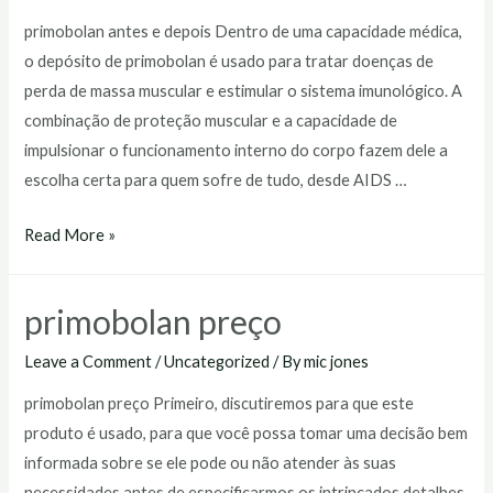
primobolan antes e depois Dentro de uma capacidade médica,
o depósito de primobolan é usado para tratar doenças de
perda de massa muscular e estimular o sistema imunológico. A
combinação de proteção muscular e a capacidade de
impulsionar o funcionamento interno do corpo fazem dele a
escolha certa para quem sofre de tudo, desde AIDS …
primobolan
Read More »
antes
e
primobolan preço
depois
Leave a Comment
/
Uncategorized
/ By
mic jones
primobolan preço Primeiro, discutiremos para que este
produto é usado, para que você possa tomar uma decisão bem
informada sobre se ele pode ou não atender às suas
necessidades antes de especificarmos os intrincados detalhes