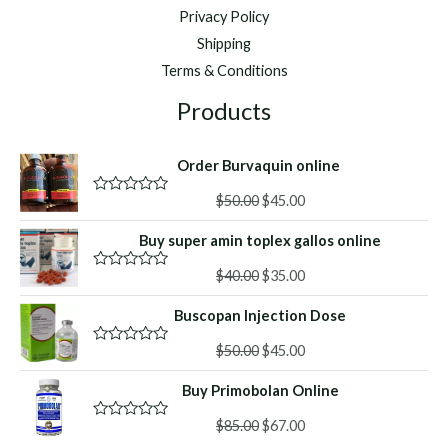
Privacy Policy
Shipping
Terms & Conditions
Products
Order Burvaquin online
Original
Current
$
50.00
$
45.00
R
a
price
price
t
Buy super amin toplex gallos online
was:
is:
e
d
$50.00.
$45.00.
Original
Current
0
$
40.00
$
35.00
R
o
a
price
price
u
t
Buscopan Injection Dose
was:
is:
t
e
o
d
$40.00.
$35.00.
f
Original
Current
0
$
50.00
$
45.00
R
5
o
a
price
price
u
t
Buy Primobolan Online
was:
is:
t
e
o
d
$50.00.
$45.00.
f
Original
Current
0
$
85.00
$
67.00
R
5
o
a
price
price