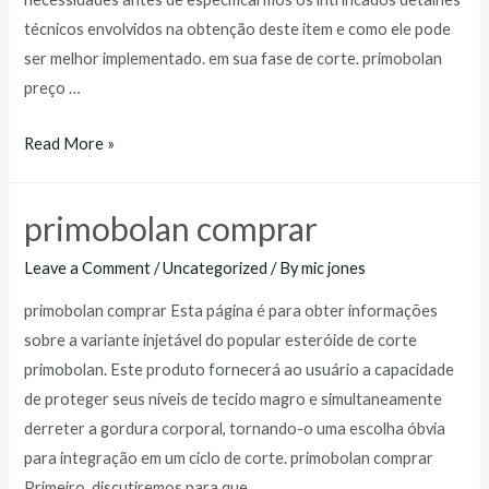
técnicos envolvidos na obtenção deste item e como ele pode
ser melhor implementado. em sua fase de corte. primobolan
preço …
primobolan
Read More »
preço
primobolan comprar
Leave a Comment
/
Uncategorized
/ By
mic jones
primobolan comprar Esta página é para obter informações
sobre a variante injetável do popular esteróide de corte
primobolan. Este produto fornecerá ao usuário a capacidade
de proteger seus níveis de tecido magro e simultaneamente
derreter a gordura corporal, tornando-o uma escolha óbvia
para integração em um ciclo de corte. primobolan comprar
Primeiro, discutiremos para que …