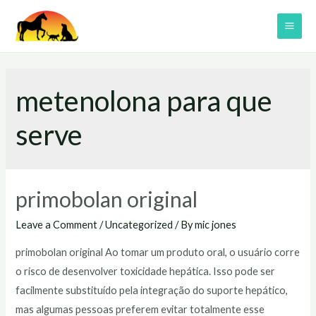
Skip
to
MAI
content
ME
metenolona para que
serve
primobolan original
Leave a Comment
/
Uncategorized
/ By
mic jones
primobolan original Ao tomar um produto oral, o usuário corre
o risco de desenvolver toxicidade hepática. Isso pode ser
facilmente substituído pela integração do suporte hepático,
mas algumas pessoas preferem evitar totalmente esse