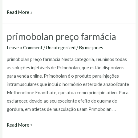
primobolan
Read More »
injetável
preço
primobolan preço farmácia
Leave a Comment
/
Uncategorized
/ By
mic jones
primobolan preço farmácia Nesta categoria, reunimos todas
as soluções injetáveis de Primobolan, que estão disponíveis
para venda online. Primobolan é o produto para injeções
intramusculares que inclui o hormônio esteroide anabolizante
Methenolone Enanthate, que atua como princípio ativo. Para
esclarecer, devido ao seu excelente efeito de queima de
gordura, em atletas de musculação usam Primobolan …
primobolan
Read More »
preço