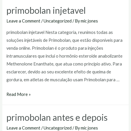
farmácia
primobolan injetavel
Leave a Comment
/
Uncategorized
/ By
mic jones
primobolan injetavel Nesta categoria, reunimos todas as
soluções injetáveis de Primobolan, que estão disponíveis para
venda online. Primobolan é o produto para injeções
intramusculares que inclui o hormônio esteroide anabolizante
Methenolone Enanthate, que atua como princípio ativo. Para
esclarecer, devido ao seu excelente efeito de queima de
gordura, em atletas de musculação usam Primobolan para …
primobolan
Read More »
injetavel
primobolan antes e depois
Leave a Comment
/
Uncategorized
/ By
mic jones