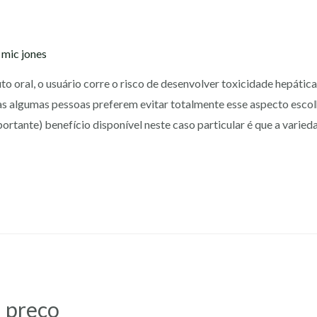
y
mic jones
 oral, o usuário corre o risco de desenvolver toxicidade hepática.
as algumas pessoas preferem evitar totalmente esse aspecto escol
rtante) benefício disponível neste caso particular é que a varied
l preço