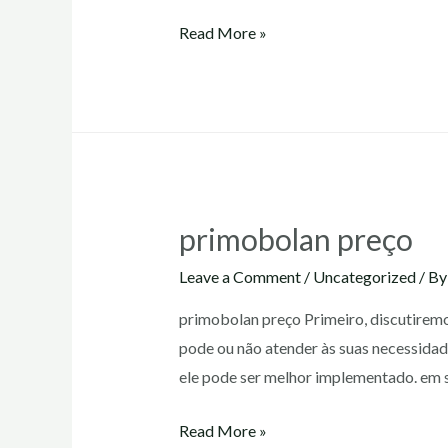
primobolan
Read More »
antes
e
depois
primobolan preço
Leave a Comment
/
Uncategorized
/ B
primobolan preço Primeiro, discutirem
pode ou não atender às suas necessidad
ele pode ser melhor implementado. em s
primobolan
Read More »