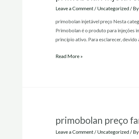
Leave a Comment
/
Uncategorized
/ B
primobolan injetável preço Nesta catego
Primobolan é o produto para injeções i
princípio ativo. Para esclarecer, devi
primobolan
Read More »
injetável
preço
primobolan preço f
Leave a Comment
/
Uncategorized
/ B