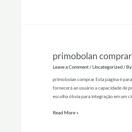
preço
primobolan comprar
Leave a Comment
/
Uncategorized
/ B
primobolan comprar Esta página é para 
fornecerá ao usuário a capacidade de p
escolha óbvia para integração em um ci
primobolan
Read More »
comprar