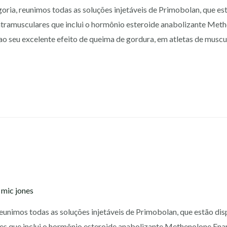
ria, reunimos todas as soluções injetáveis de Primobolan, que est
ntramusculares que inclui o hormônio esteroide anabolizante Met
do ao seu excelente efeito de queima de gordura, em atletas de mu
l
y
mic jones
eunimos todas as soluções injetáveis de Primobolan, que estão dis
res que inclui o hormônio esteroide anabolizante Methenolone Enan