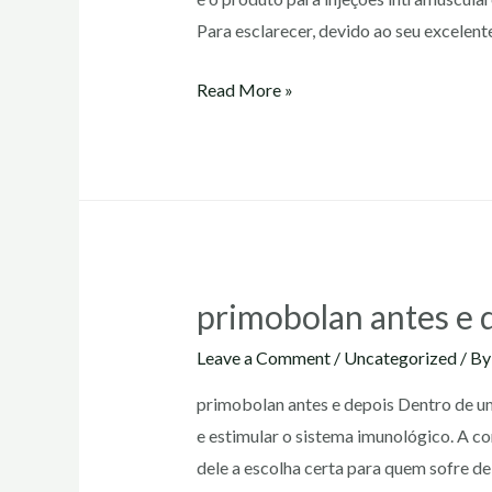
Para esclarecer, devido ao seu excelen
primobolan
Read More »
injetavel
primobolan antes e 
Leave a Comment
/
Uncategorized
/ B
primobolan antes e depois Dentro de u
e estimular o sistema imunológico. A 
dele a escolha certa para quem sofre d