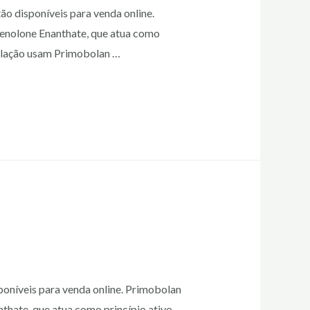
ão disponíveis para venda online.
henolone Enanthate, que atua como
sculação usam Primobolan …
poníveis para venda online. Primobolan
thate, que atua como princípio ativo.