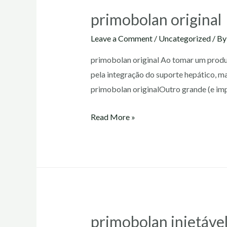
primobolan original
Leave a Comment
/
Uncategorized
/ B
primobolan original Ao tomar um produto
pela integração do suporte hepático, m
primobolan originalOutro grande (e impo
primobolan
Read More »
original
primobolan injetáve