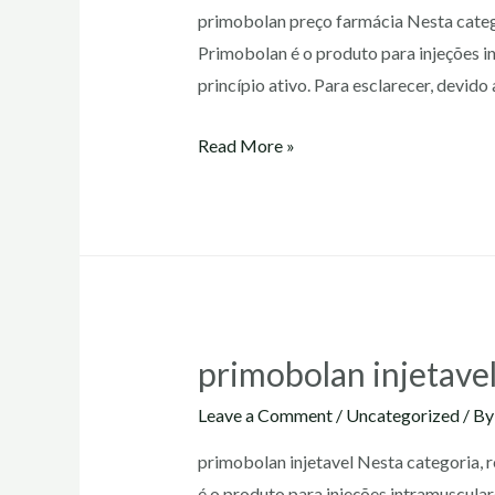
primobolan preço farmácia Nesta catego
Primobolan é o produto para injeções i
princípio ativo. Para esclarecer, devi
primobolan
Read More »
preço
farmácia
primobolan injetave
Leave a Comment
/
Uncategorized
/ B
primobolan injetavel Nesta categoria, r
é o produto para injeções intramuscula