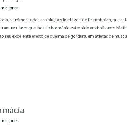
y
mic jones
ria, reunimos todas as soluções injetáveis de Primobolan, que est
ntramusculares que inclui o hormônio esteroide anabolizante Met
do ao seu excelente efeito de queima de gordura, em atletas de mu
armácia
y
mic jones