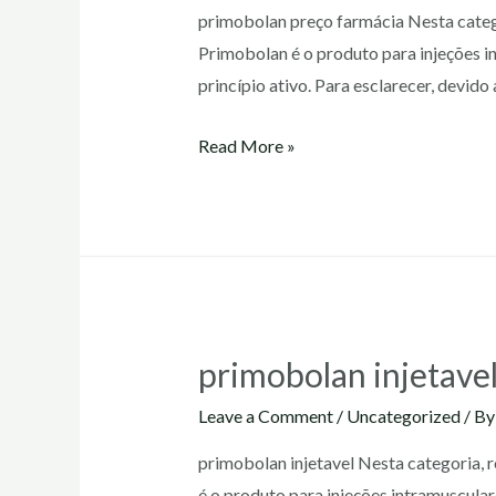
primobolan preço farmácia Nesta catego
Primobolan é o produto para injeções i
princípio ativo. Para esclarecer, devi
primobolan
Read More »
preço
farmácia
primobolan injetave
Leave a Comment
/
Uncategorized
/ B
primobolan injetavel Nesta categoria, r
é o produto para injeções intramuscula