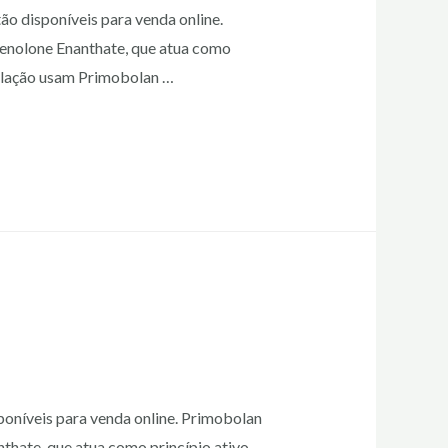
ão disponíveis para venda online.
henolone Enanthate, que atua como
sculação usam Primobolan …
poníveis para venda online. Primobolan
thate, que atua como princípio ativo.