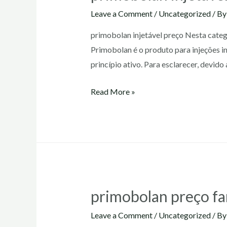
Leave a Comment
/
Uncategorized
/ B
primobolan injetável preço Nesta catego
Primobolan é o produto para injeções i
princípio ativo. Para esclarecer, devi
primobolan
Read More »
injetável
preço
primobolan preço f
Leave a Comment
/
Uncategorized
/ B