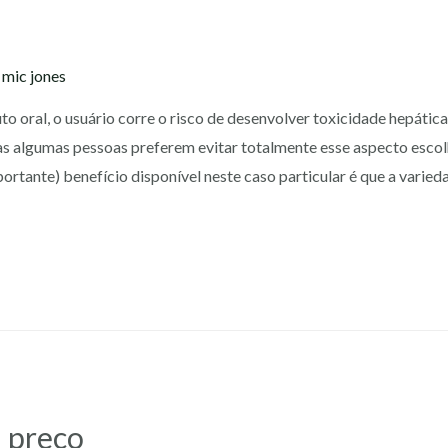
y
mic jones
 oral, o usuário corre o risco de desenvolver toxicidade hepática.
as algumas pessoas preferem evitar totalmente esse aspecto escol
rtante) benefício disponível neste caso particular é que a varied
l preço