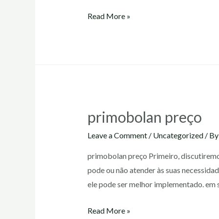
primobolan
Read More »
antes
e
depois
primobolan preço
Leave a Comment
/
Uncategorized
/ B
primobolan preço Primeiro, discutirem
pode ou não atender às suas necessidad
ele pode ser melhor implementado. em s
primobolan
Read More »