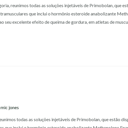
ria, reunimos todas as soluções injetáveis de Primobolan, que est
ntramusculares que inclui o hormônio esteroide anabolizante Met
do ao seu excelente efeito de queima de gordura, em atletas de mu
l
y
mic jones
eunimos todas as soluções injetáveis de Primobolan, que estão dis
res que inclui o hormônio esteroide anabolizante Methenolone Enan