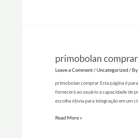
preço
primobolan comprar
Leave a Comment
/
Uncategorized
/ B
primobolan comprar Esta página é para 
fornecerá ao usuário a capacidade de p
escolha óbvia para integração em um ci
primobolan
Read More »
comprar