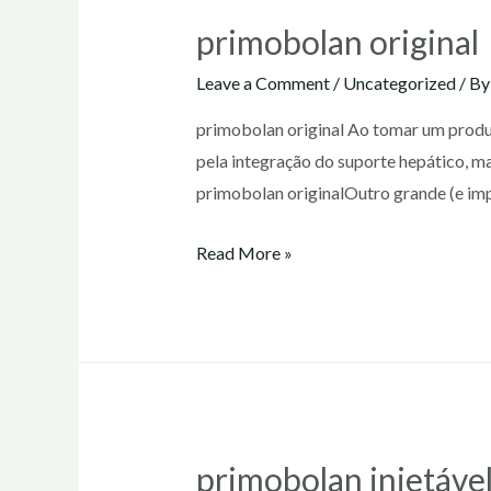
primobolan original
Leave a Comment
/
Uncategorized
/ B
primobolan original Ao tomar um produto
pela integração do suporte hepático, m
primobolan originalOutro grande (e impo
primobolan
Read More »
original
primobolan injetáve