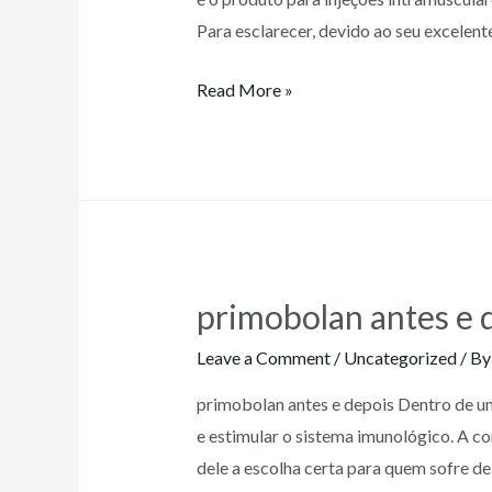
Para esclarecer, devido ao seu excelen
primobolan
Read More »
injetavel
primobolan antes e 
Leave a Comment
/
Uncategorized
/ B
primobolan antes e depois Dentro de u
e estimular o sistema imunológico. A 
dele a escolha certa para quem sofre d