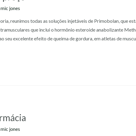
y
mic jones
ria, reunimos todas as soluções injetáveis de Primobolan, que est
ntramusculares que inclui o hormônio esteroide anabolizante Met
do ao seu excelente efeito de queima de gordura, em atletas de mu
armácia
y
mic jones