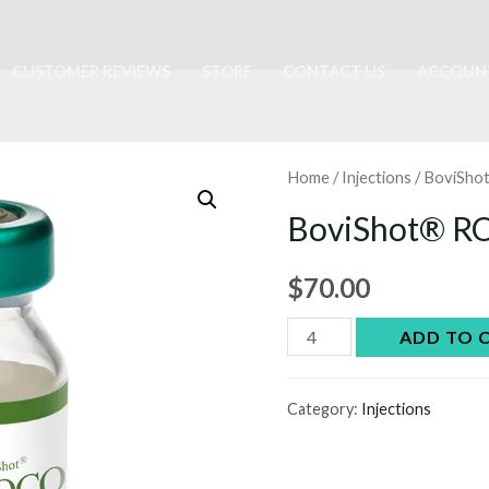
CUSTOMER REVIEWS
STORE
CONTACT US
ACCOUN
Home
/
Injections
/ BoviSh
BoviShot® 
$
70.00
BoviShot®
ADD TO 
ROCO
quantity
Category:
Injections