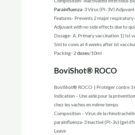
Composition- Inactivated Infectious Bo
Parainfluenza
-3 Virus (PI-3V) Adjuvan
Features- Prevents 2 major respiratory 
Adjuvant with no side effects due to qu
Dosage- A. Primary vaccination 1) Ist 
5ml to cows at 4 weeks after ist vacci
Packing- 2
doses
/10ml
BoviShot® ROCO
BoviShot® ROCO | Protéger contre 3 m
Indication – Une aide pour la prévention 
chez les vaches en même temps
Composition – Virus de la rhinotrachéite
parainfluenza-3 inactivé (PI-3v) (gel d
Leave