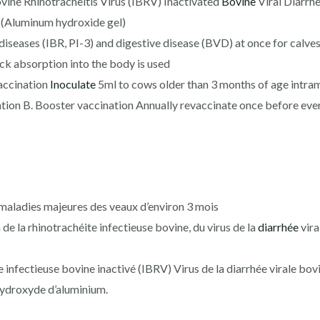
vine Rhinotracheitis Virus (IBRV) Inactivated
Bovine
Viral Diarrh
t (Aluminum hydroxide gel)
diseases (IBR, PI-3) and digestive disease (BVD) at once for calve
ick absorption into the body is used
vaccination
Inoculate
5ml to cows older than 3 months of age intram
nation B. Booster vaccination Annually revaccinate once before ev
aladies majeures des veaux d’environ 3 mois
de la rhinotrachéite infectieuse bovine, du virus de la
diarrhée
vira
 infectieuse bovine inactivé (IBRV) Virus de la diarrhée virale bo
’hydroxyde d’aluminium.