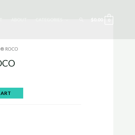
Search
$
0.00
T
ABOUT
CATEGORIES
0
ot® ROCO
ROCO
CART