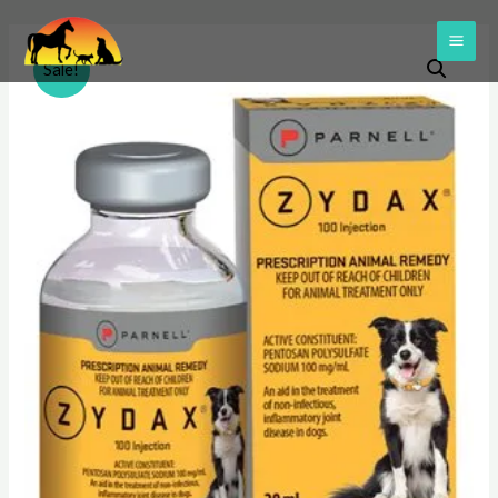
Skip
to
MAI
Sale!
content
ME