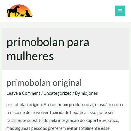
Skip
to
MAI
content
ME
primobolan para
mulheres
primobolan original
Leave a Comment
/
Uncategorized
/ By
mic jones
primobolan original Ao tomar um produto oral, o usuário corre
o risco de desenvolver toxicidade hepática. Isso pode ser
facilmente substituído pela integração do suporte hepático,
mas algumas pessoas preferem evitar totalmente esse