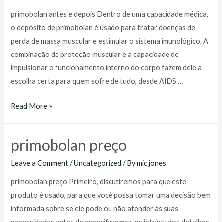
primobolan antes e depois Dentro de uma capacidade médica,
o depósito de primobolan é usado para tratar doenças de
perda de massa muscular e estimular o sistema imunológico. A
combinação de proteção muscular e a capacidade de
impulsionar o funcionamento interno do corpo fazem dele a
escolha certa para quem sofre de tudo, desde AIDS …
primobolan
Read More »
antes
e
primobolan preço
depois
Leave a Comment
/
Uncategorized
/ By
mic jones
primobolan preço Primeiro, discutiremos para que este
produto é usado, para que você possa tomar uma decisão bem
informada sobre se ele pode ou não atender às suas
necessidades antes de especificarmos os intrincados detalhes