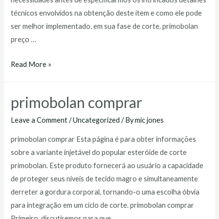
técnicos envolvidos na obtenção deste item e como ele pode
ser melhor implementado. em sua fase de corte. primobolan
preço …
primobolan
Read More »
preço
primobolan comprar
Leave a Comment
/
Uncategorized
/ By
mic jones
primobolan comprar Esta página é para obter informações
sobre a variante injetável do popular esteróide de corte
primobolan. Este produto fornecerá ao usuário a capacidade
de proteger seus níveis de tecido magro e simultaneamente
derreter a gordura corporal, tornando-o uma escolha óbvia
para integração em um ciclo de corte. primobolan comprar
Primeiro, discutiremos para que …