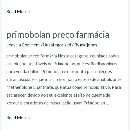
primobolan
Read More »
injetável
preço
primobolan preço farmácia
Leave a Comment
/
Uncategorized
/ By
mic jones
primobolan preço farmácia Nesta categoria, reunimos todas
as soluções injetáveis de Primobolan, que estão disponíveis
para venda online. Primobolan é o produto para injeções
intramusculares que inclui o hormônio esteroide anabolizante
Methenolone Enanthate, que atua como princípio ativo. Para
esclarecer, devido ao seu excelente efeito de queima de
gordura, em atletas de musculação usam Primobolan …
primobolan
Read More »
preço