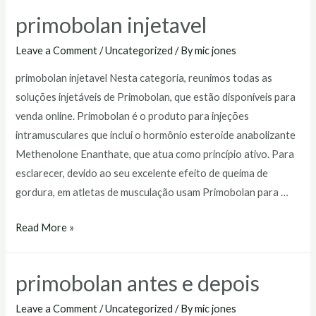
farmácia
primobolan injetavel
Leave a Comment
/
Uncategorized
/ By
mic jones
primobolan injetavel Nesta categoria, reunimos todas as
soluções injetáveis de Primobolan, que estão disponíveis para
venda online. Primobolan é o produto para injeções
intramusculares que inclui o hormônio esteroide anabolizante
Methenolone Enanthate, que atua como princípio ativo. Para
esclarecer, devido ao seu excelente efeito de queima de
gordura, em atletas de musculação usam Primobolan para …
primobolan
Read More »
injetavel
primobolan antes e depois
Leave a Comment
/
Uncategorized
/ By
mic jones