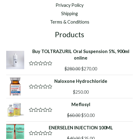
Privacy Policy
Shipping
Terms & Conditions
Products
Buy TOLTRAZURIL Oral Suspension 5%, 900ml
online
Original
Current
$
280.00
$
270.00
R
a
price
price
t
Naloxone Hydrochloride
was:
is:
e
d
$280.00.
$270.00.
0
$
250.00
R
o
a
u
t
Meflosyl
t
e
o
d
f
Original
Current
0
$
60.00
$
50.00
R
5
o
a
price
price
u
t
ENERSELEN INJECTION 100ML
was:
is:
t
e
o
d
$60.00.
$50.00.
f
Original
Current
0
$
40.00
$
35.00