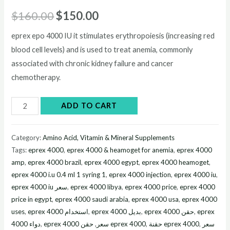
Original
Current
$
160.00
$
150.00
price
price
eprex epo 4000 IU it stimulates erythropoiesis (increasing red
blood cell levels) and is used to treat anemia, commonly
was:
is:
associated with chronic kidney failure and cancer
$160.00.
$150.00.
chemotherapy.
Eprex
ADD TO CART
epo
4000
Category:
Amino Acid, Vitamin & Mineral Supplements
IU
Tags:
eprex 4000​
,
eprex 4000 & heamoget for anemia​
,
eprex 4000
quantity
amp​
,
eprex 4000 brazil
,
eprex 4000 egypt
,
eprex 4000 heamoget​
,
eprex 4000 i.u 0.4 ml 1 syring 1​
,
eprex 4000 injection​
,
eprex 4000 iu​
,
,
eprex 4000 libya
,
eprex 4000 price​
,
eprex 4000
price in egypt​
,
eprex 4000 saudi arabia
,
eprex 4000 usa
,
eprex 4000
uses​
,
,
,
,
eprex
,
,
eprex 4000 سعر​
حقن eprex 4000​
,
حقنة eprex 4000​
,
سعر