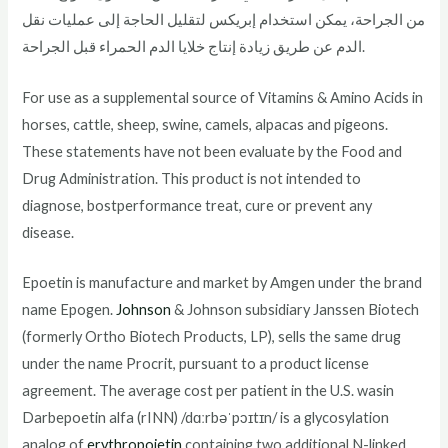
من الجراحة، يمكن استخدام إبريكس لتقليل الحاجة إلى عمليات نقل
الدم عن طريق زيادة إنتاج خلايا الدم الحمراء قبل الجراحة.
For use as a supplemental source of Vitamins & Amino Acids in
horses, cattle, sheep, swine, camels, alpacas and pigeons.
These statements have not been evaluate by the Food and
Drug Administration. This product is not intended to
diagnose, bostperformance treat, cure or prevent any
disease.
Epoetin is manufacture and market by Amgen under the brand
name Epogen.
Johnson
& Johnson subsidiary Janssen Biotech
(formerly Ortho Biotech Products, LP), sells the same drug
under the name Procrit, pursuant to a product license
agreement. The average cost per patient in the U.S. wasin
Darbepoetin alfa (rINN) /dɑːrbəˈpɔɪtɪn/ is a glycosylation
analog of
erythropoietin
containing two additional N-linked