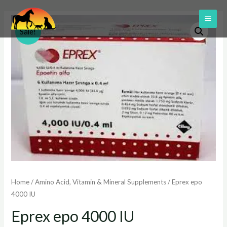
Skip
to
MAI
Sale!
content
ME
Home
/
Amino Acid, Vitamin & Mineral Supplements
/ Eprex epo
4000 IU
Eprex epo 4000 IU