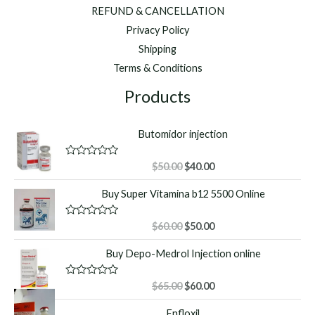
REFUND & CANCELLATION
Privacy Policy
Shipping
Terms & Conditions
Products
Butomidor injection
Original
Current
R
$
50.00
$
40.00
a
price
price
t
Buy Super Vitamina b12 5500 Online
was:
is:
e
d
$50.00.
$40.00.
0
o
Original
Current
R
$
60.00
$
50.00
u
a
price
price
t
t
Buy Depo-Medrol Injection online
o
was:
is:
e
f
d
$60.00.
$50.00.
5
0
o
Original
Current
R
$
65.00
$
60.00
u
a
price
price
t
t
Enfloxil
o
was:
is:
e