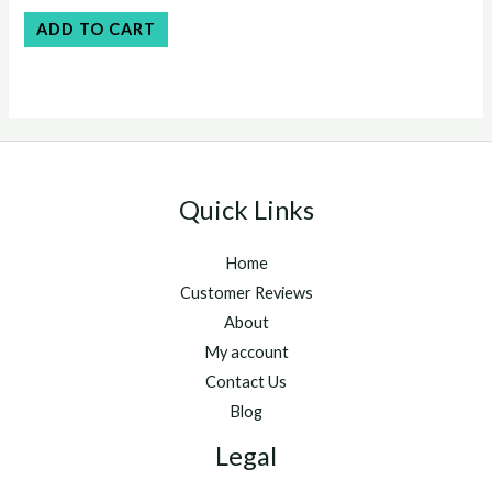
was:
is:
Rated
$50.00.
$45.00.
0
ADD TO CART
out
of
5
Quick Links
Home
Customer Reviews
About
My account
Contact Us
Blog
Legal